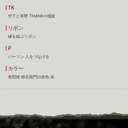
TK
竹下と草野 THANK→感謝
リボン
縁を結ぶリボン
P
パーソン 人をつなげる
カラー
有田焼 柿右衛門の赤色 命