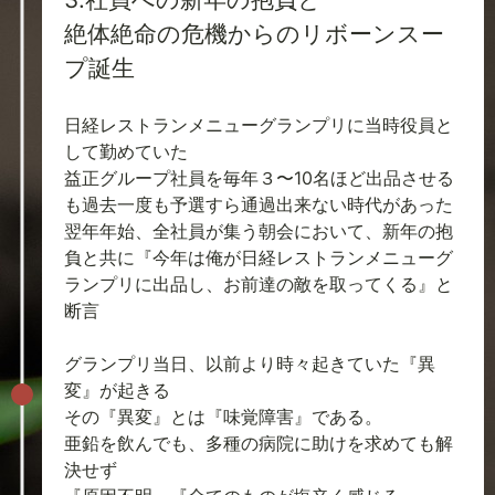
絶体絶命の危機からのリボーンスー
プ誕生
日経レストランメニューグランプリに当時役員と
して勤めていた
益正グループ社員を毎年３〜10名ほど出品させる
も過去一度も予選すら通過出来ない時代があった
翌年年始、全社員が集う朝会において、新年の抱
負と共に『今年は俺が日経レストランメニューグ
ランプリに出品し、お前達の敵を取ってくる』と
断言
グランプリ当日、以前より時々起きていた『異
変』が起きる
その『異変』とは『味覚障害』である。
亜鉛を飲んでも、多種の病院に助けを求めても解
決せず