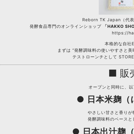
Reborn TK Japan
発酵食品専門のオンラインショップ
「HAKKO SH
https://h
本格的な自社
まずは “発酵調味料の使いやすさと美
テストローンチとして STOR
■ 
オープンと同時に、以
●
日本米麹（
やさしい甘さと香りが
発酵調味料のベースと
●
日本出汁麹