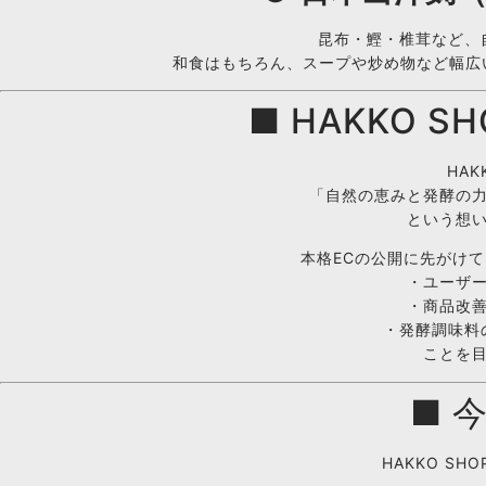
昆布・鰹・椎茸など、
和食はもちろん、スープや炒め物など幅広い
■ HAKKO 
HAK
「自然の恵みと発酵の
という想
本格ECの公開に先がけて 
・ユーザ
・商品改
・発酵調味料
ことを
■ 
HAKKO S