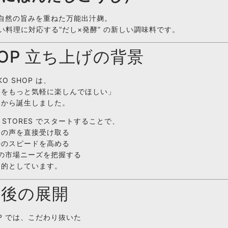
自然の旨みを重ねた万能出汁麹。
料理に対応する“だし×発酵” の新しい調味料です。
SHOP 立ち上げの背景
KO SHOP は、
力をもっと気軽に楽しんでほしい」
いから誕生しました。
STORES でスタートすることで、
ーの声を直接受け取る
善のスピードを高める
の市場ニーズを把握する
目的としています。
今後の展開
HOP では、こだわり抜いた